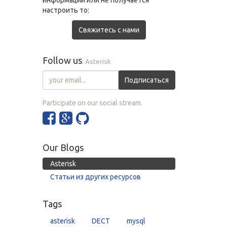
информации или не получается
настроить то:
Свяжитесь с нами
Follow us
: Asterisk
Подписаться
Participate on our social stream.
Our Blogs
Asterisk
Статьи из других ресурсов
Tags
asterisk
DECT
mysql