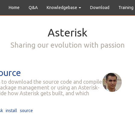
Home
Q&A
Knowledgebase
Download
Training
Asterisk
Sharing our evolution with passion
Source
 is to download the source code and compile
ng package management or using an Asterisk-
cide how Asterisk gets built, and which
sk
install
source