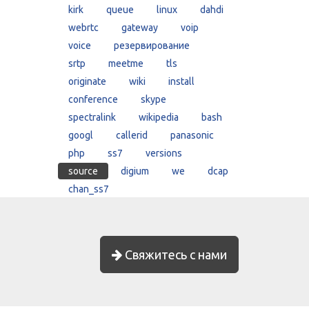
kirk
queue
linux
dahdi
webrtc
gateway
voip
voice
резервирование
srtp
meetme
tls
originate
wiki
install
conference
skype
spectralink
wikipedia
bash
googl
callerid
panasonic
php
ss7
versions
source
digium
we
dcap
chan_ss7
Свяжитесь с нами