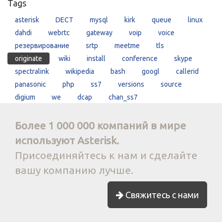
Tags
asterisk
DECT
mysql
kirk
queue
linux
dahdi
webrtc
gateway
voip
voice
резервирование
srtp
meetme
tls
originate
wiki
install
conference
skype
spectralink
wikipedia
bash
googl
callerid
panasonic
php
ss7
versions
source
digium
we
dcap
chan_ss7
Более 1 000 000 компаний в мире
используют Asterisk.
Присоединяйтесь к нам и сделайте
вашу компанию лучше.
Свяжитесь с нами