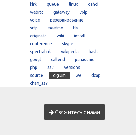
kirk
queue
linux
dahdi
webrtc
gateway
voip
voice
резервирование
srtp
meetme
tls
originate
wiki
install
conference
skype
spectralink
wikipedia
bash
googl
callerid
panasonic
php
ss7
versions
source
digium
we
dcap
chan_ss7
Свяжитесь с нами