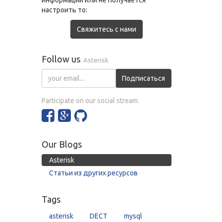
информации или не получается
настроить то:
Свяжитесь с нами
Follow us
: Asterisk
Подписаться
Participate on our social stream.
Our Blogs
Asterisk
Статьи из других ресурсов
Tags
asterisk
DECT
mysql