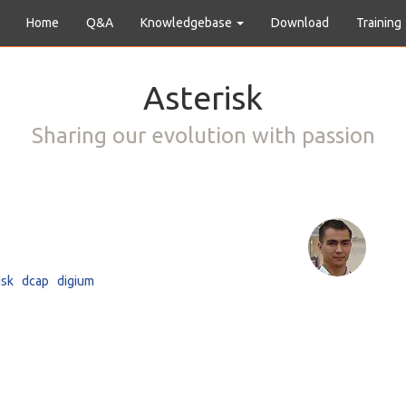
Home
Q&A
Knowledgebase
Download
Training
Asterisk
Sharing our evolution with passion
isk
dcap
digium