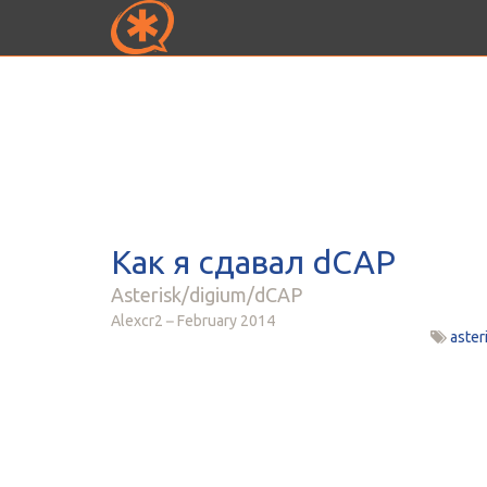
Как я сдавал dCAP
Asterisk/digium/dCAP
Alexcr2
February 2014
aster