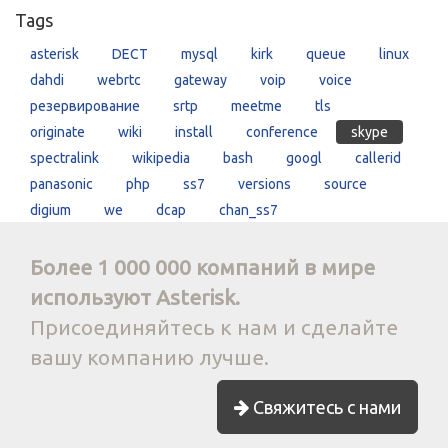
Tags
asterisk
DECT
mysql
kirk
queue
linux
dahdi
webrtc
gateway
voip
voice
резервирование
srtp
meetme
tls
originate
wiki
install
conference
skype
spectralink
wikipedia
bash
googl
callerid
panasonic
php
ss7
versions
source
digium
we
dcap
chan_ss7
Более 1 000 000 компаний в мире
используют Asterisk.
Присоединяйтесь к нам и сделайте
вашу компанию лучше.
Свяжитесь с нами