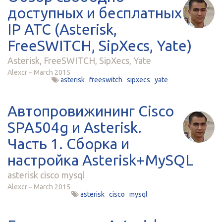
доступных и бесплатных
IP АТС (Asterisk,
FreeSWITCH, SipXecs, Yate)
Asterisk, FreeSWITCH, SipXecs, Yate
Alexcr
March 2015
asterisk
freeswitch
sipxecs
yate
Автопровижининг Cisco
SPA504g и Asterisk.
Часть 1. Сборка и
настройка Asterisk+MySQL
asterisk cisco mysql
Alexcr
March 2015
asterisk
cisco
mysql