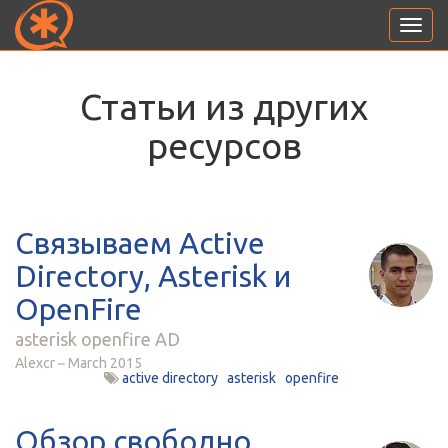
Toggl
navig
Статьи из других
ресурсов
Связываем Active
Directory, Asterisk и
OpenFire
asterisk openfire AD
Alexcr
March 2015
active directory
asterisk
openfire
Обзор свободно