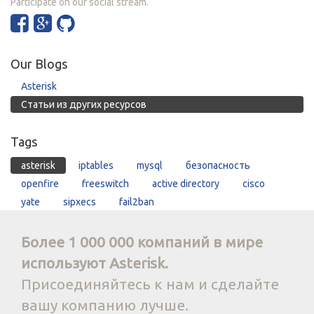
Participate on our social stream.
Our Blogs
Asterisk
Статьи из других ресурсов
Tags
asterisk
iptables
mysql
безопасность
openfire
freeswitch
active directory
cisco
yate
sipxecs
fail2ban
Более 1 000 000 компаний в мире
используют Asterisk.
Присоединяйтесь к нам и сделайте
вашу компанию лучше.