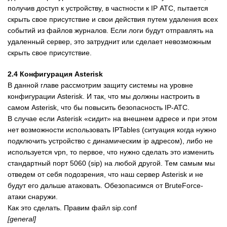
получив доступ к устройству, в частности к IP АТС, пытается
скрыть свое присутствие и свои действия путем удаления всех
событий из файлов журналов. Если логи будут отправлять на
удаленный сервер, это затруднит или сделает невозможным
скрыть свое присутствие.
2.4 Конфигурация Asterisk
В данной главе рассмотрим защиту системы на уровне
конфигурации Asterisk. И так, что мы должны настроить в
самом Asterisk, что бы повысить безопаcность IP-ATC.
В случае если Asterisk «сидит» на внешнем адресе и при этом
нет возможности использовать IPTables (ситуация когда нужно
подключить устройство с динамическим ip адресом), либо не
используется vpn, то первое, что нужно сделать это изменить
стандартный порт 5060 (sip) на любой другой. Тем самым мы
отведем от себя подозрения, что наш сервер Asterisk и не
будут его дальше атаковать. Обезопасимся от BruteForce-
атаки снаружи.
Как это сделать. Правим файл sip.conf
[general]