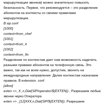
маршрутизации звонков) можно значительно повысить
безопасность. Первое, что рекомендуется – это разделение
абонентов на контексты со своими правилами
маршрутизации.
В sip.conf
[1000]
context=from_chef
[1001]
context=from_it
[1002]
context=from_fin
Разделение по контекстам дает нам возможность наделить
разными правами абонентов на телефонную связь. Это
важно, так как не всем нужно, допустим, звонить на
международные направления. Далее контекстам назначаем
правила. В extension. conf
[allow]
exten =>_X.,n,Dial(SIP/operator/${EXTEN})
; Разрешаем любые
звонки через Оператора
exten => _[12]XXX,n,Dial(SIP/${EXTEN})
; Разрешаем