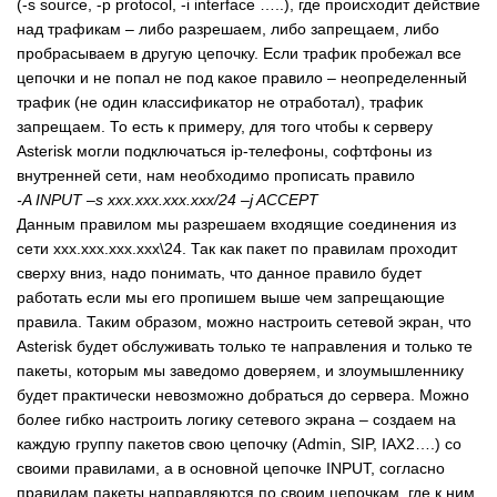
(-s source, -p protocol, -i interface …..), где происходит действие
над трафикам – либо разрешаем, либо запрещаем, либо
пробрасываем в другую цепочку. Если трафик пробежал все
цепочки и не попал не под какое правило – неопределенный
трафик (не один классификатор не отработал), трафик
запрещаем. То есть к примеру, для того чтобы к серверу
Asterisk могли подключаться ip-телефоны, софтфоны из
внутренней сети, нам необходимо прописать правило
-A INPUT –s xxx.xxx.xxx.xxx/24 –j ACCEPT
Данным правилом мы разрешаем входящие соединения из
сети xxx.xxx.xxx.xxx\24. Так как пакет по правилам проходит
сверху вниз, надо понимать, что данное правило будет
работать если мы его пропишем выше чем запрещающие
правила. Таким образом, можно настроить сетевой экран, что
Asterisk будет обслуживать только те направления и только те
пакеты, которым мы заведомо доверяем, и злоумышленнику
будет практически невозможно добраться до сервера. Можно
более гибко настроить логику сетевого экрана – создаем на
каждую группу пакетов свою цепочку (Admin, SIP, IAX2….) со
своими правилами, а в основной цепочке INPUT, согласно
правилам пакеты направляются по своим цепочкам, где к ним