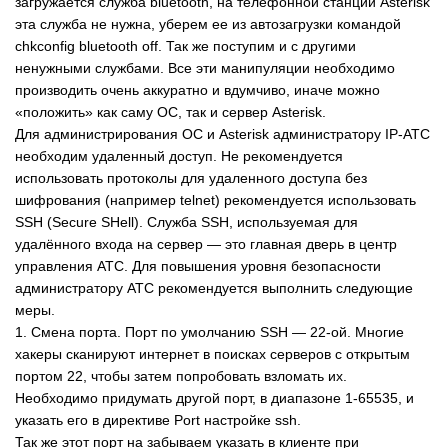
загружается служба bluetooth, на телефонной станции Asterisk
эта служба не нужна, уберем ее из автозагрузки командой
chkconfig bluetooth off. Так же поступим и с другими
ненужными службами. Все эти манипуляции необходимо
производить очень аккуратно и вдумчиво, иначе можно
«положить» как саму ОС, так и сервер Asterisk.
Для администрирования ОС и Asterisk администратору IP-ATC
необходим удаленный доступ. Не рекомендуется
использовать протоколы для удаленного доступа без
шифрования (например telnet) рекомендуется использовать
SSH (Secure SHell). Служба SSH, используемая для
удалённого входа на сервер — это главная дверь в центр
управления АТС. Для повышения уровня безопасности
администратору АТС рекомендуется выполнить следующие
меры.
1. Смена порта. Порт по умолчанию SSH — 22-ой. Многие
хакеры сканируют интернет в поисках серверов с открытым
портом 22, чтобы затем попробовать взломать их.
Необходимо придумать другой порт, в диапазоне 1-65535, и
указать его в директиве Port настройке ssh.
Так же этот порт на забываем указать в клиенте при