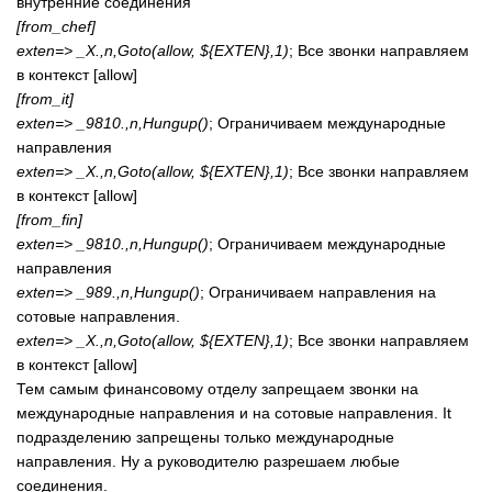
внутренние соединения
[from_chef]
exten=> _X.,n,Goto(allow, ${EXTEN},1)
; Все звонки направляем
в контекст [allow]
[from_it]
exten=> _9810.,n,Hungup()
; Ограничиваем международные
направления
exten=> _X.,n,Goto(allow, ${EXTEN},1)
; Все звонки направляем
в контекст [allow]
[from_fin]
exten=> _9810.,n,Hungup()
; Ограничиваем международные
направления
exten=> _989.,n,Hungup()
; Ограничиваем направления на
сотовые направления.
exten=> _X.,n,Goto(allow, ${EXTEN},1)
; Все звонки направляем
в контекст [allow]
Тем самым финансовому отделу запрещаем звонки на
международные направления и на сотовые направления. It
подразделению запрещены только международные
направления. Ну а руководителю разрешаем любые
соединения.