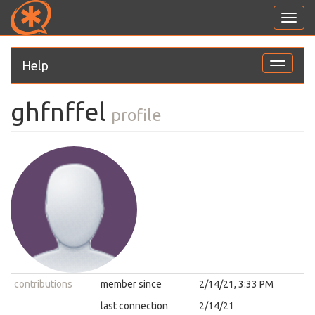
Toggl
navig
Help
Toggle
navigati
ghfnffel
profile
contributions
member since
2/14/21, 3:33 PM
last connection
2/14/21