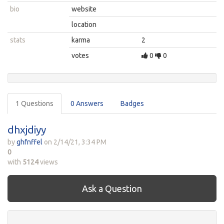
bio
website
location
stats
karma
2
votes
0
0
1 Questions
0 Answers
Badges
dhxjdiyy
by
ghfnffel
on
2/14/21, 3:34 PM
0
with
5124
views
Ask a Question