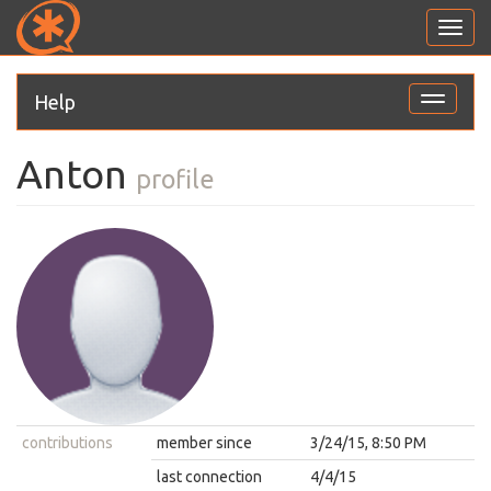
Toggl
navig
Help
Toggle
navigati
Anton
profile
contributions
member since
3/24/15, 8:50 PM
last connection
4/4/15