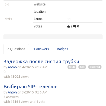
bio
website
location
stats
karma
33
votes
2
0
2 Questions
1 Answers
Badges
Задержка после снятия трубки
by
Anton
on
4/20/15, 6:37 AM
stun
nat
asterisk
0
with
13005
views
Выбираю SIP-телефон
by
Anton
on
3/28/15, 9:36 AM
3
answers
with
12161
views
and
1
vote