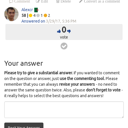
Comment
Edit
Delete
Convert as a comment
Alexcr
58
|
4
1
2
Answered on
3/29/17, 5:36 PM
0
vote
Your answer
Please try to give a substantial answer.
If you wanted to comment
on the question or answer, just
use the commenting tool.
Please
remember that you can always
revise your answers
- no need to
answer the same question twice. Also, please
don't forget to vote
-
it really helps to select the best questions and answers!