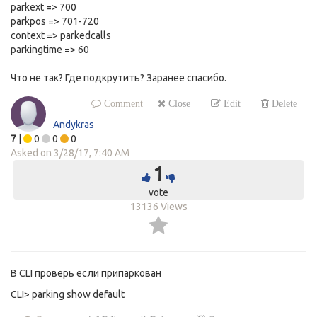
parkext => 700
parkpos => 701-720
context => parkedcalls
parkingtime => 60
Что не так? Где подкрутить? Заранее спасибо.
Comment
Close
Edit
Delete
Andykras
7
|
0
0
0
Asked on
3/28/17, 7:40 AM
1
vote
13136
Views
В CLI проверь если припаркован
CLI> parking show default