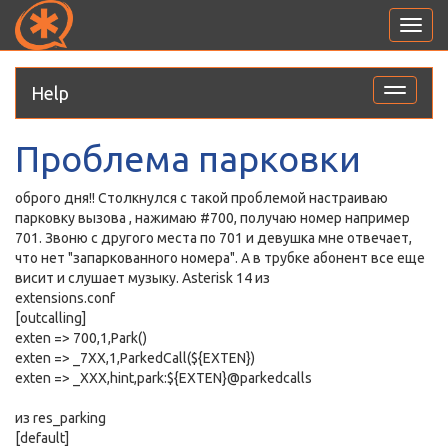
Toggl
navig
Help
Toggle
navigati
Проблема парковки
оброго дня!! Столкнулся с такой проблемой настраиваю
парковку вызова , нажимаю #700, получаю номер например
701. Звоню с другого места по 701 и девушка мне отвечает,
что нет "запаркованного номера". А в трубке абонент все еще
висит и слушает музыку. Asterisk 14 из
extensions.conf
[outcalling]
exten => 700,1,Park()
exten => _7XX,1,ParkedCall(${EXTEN})
exten => _XXX,hint,park:${EXTEN}@parkedcalls
из res_parking
[default]