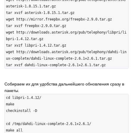
asterisk-1.8.15.1.tar.gz

tar xvzf asterisk-1.8.15.1.tar.gz

wget http://mirror.freepbx.org/freepbx-2.9.0.tar.gz

tar xvzf freepbx-2.9.0.tar.gz

wget http://downloads.asterisk.org/pub/telephony/libpri/li
bpri-1.4.12.tar.gz

tar xvzf libpri-1.4.12.tar.gz

wget http://downloads.asterisk.org/pub/telephony/dahdi-lin
ux-complete/dahdi-linux-complete-2.6.1+2.6.1.tar.gz

Собираем их для удобства дальнейшего обновления сразу в
пакеты.
cd libpri-1.4.12/

make

checkinstall -D

cd /tmp/dahdi-linux-complete-2.6.1+2.6.1/

make all
