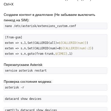
Ctrl+X
Создаем контент в диалплане (Не забываем выключить
пинкод на SIM):
[from-gsm]

exten => s,1,Set(CALLERID(all)=
${CALLERID(num)}
)

exten => s,n,Set(CALLERID(num)=8
${CALLERID(num):2}
)

exten => s,n,goto(from-trunk,
${IMEI}
Перезапускаем Asterisk
Проверка состояния модема:
cam*CLI> datacard show devices
