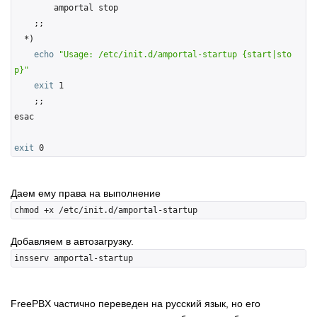
        amportal stop

    ;;

  *)

echo
"Usage: /etc/init.d/amportal-startup {start|sto
p}"
exit
 1

    ;;

esac

exit
Даем ему права на выполнение
Добавляем в автозагрузку.
FreePBX частично переведен на русский язык, но его