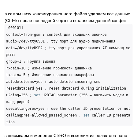
в самом низу конфигурационного файла удаляем все данные
(Ctrl+k) после последней черты и вставляем данный конфиг
[000101]

context=from-gsm ; context для входящих звонков

audio=/dev/ttyUSB1 ; tty порт для аудио подключения

data=/dev/ttyUSB2 ; tty порт для управляющих AT комманд мо
дема

group=1 ; Группа вызова

rxgain=10 ; Изменение громкости динамика

txgain=-5 ; Изменение громкости микрофона

autodeletesms=yes ; auto delete incoming sms

resetdatacard=yes ; reset datacard during initialization

u2diag=256 ; 
set
 U2DIAG parameter (256 = включить модем и 
кард ридер)

usecallingpres=yes ; use the caller ID presentation or not

callingpres=allowed_passed_screen ; 
set
 caller ID presenta
записываем изменения Ctrl+O и выходим из редактора nano