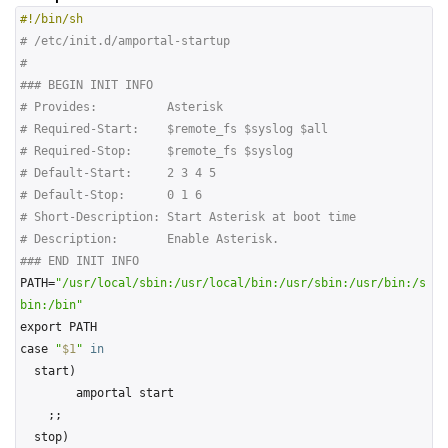
#!/bin/sh
# /etc/init.d/amportal-startup
#
### BEGIN INIT INFO
# Provides:          Asterisk
# Required-Start:    $remote_fs $syslog $all
# Required-Stop:     $remote_fs $syslog
# Default-Start:     2 3 4 5
# Default-Stop:      0 1 6
# Short-Description: Start Asterisk at boot time
# Description:       Enable Asterisk.
### END INIT INFO
PATH=
"/usr/local/sbin:/usr/local/bin:/usr/sbin:/usr/bin:/s
bin:/bin"
export PATH

case 
"
$1
"
in
  start)

        amportal start

    ;;

  stop)
