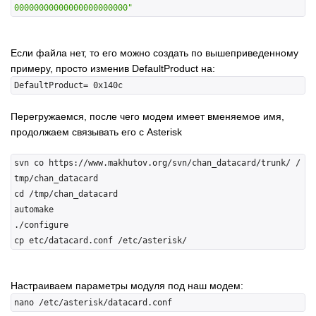
00000000000000000000000"
Если файла нет, то его можно создать по вышеприведенному
примеру, просто изменив DefaultProduct на:
Перегружаемся, после чего модем имеет вменяемое имя,
продолжаем связывать его с Asterisk
svn co https://www.makhutov.org/svn/chan_datacard/trunk/ /
tmp/chan_datacard

cd /tmp/chan_datacard

automake

./configure

Настраиваем параметры модуля под наш модем: