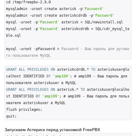
cd /tmp/freepbx-2.9.0

mysqladmin -uroot create asterisk -p
'Password'
mysqladmin -uroot create asteriskcdrdb -p
'Password'
mysql -uroot -p
'Password'
 asterisk < SQL/newinstall.sql

mysql -uroot -p
'Password'
 asteriskcdrdb < SQL/cdr_mysql_ta
ble.sql

mysql -uroot -pPassword 
# Password - Ваш пароль для рутово
го пользователя MySQL
GRANT
ALL
PRIVILEGES
ON
 asteriskcdrdb.* 
TO
 asteriskuser@lo
calhost IDENTIFIED 
BY
'amp109'
;
 # amp109 - Ваш пароль для 
GRANT
ALL
PRIVILEGES
ON
 asterisk.* 
TO
 asteriskuser@localho
st IDENTIFIED 
BY
'amp109'
;
 # amp109 - Ваш пароль для польз
ователя asteriskuser в MySQL

flush privileges;

Запускаем Астериск перед установкой FreePBX