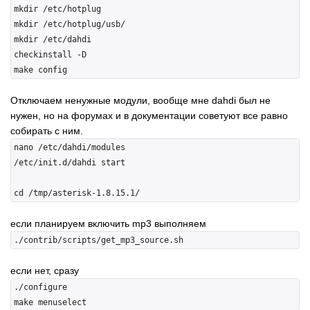
mkdir /etc/hotplug

mkdir /etc/hotplug/usb/

mkdir /etc/dahdi

checkinstall -D

Отключаем ненужные модули, вообще мне dahdi был не
нужен, но на форумах и в документации советуют все равно
собирать с ним.
nano /etc/dahdi/modules

/etc/init.d/dahdi start

если планируем включить mp3 выполняем
если нет, сразу
./configure
