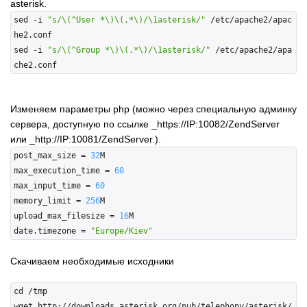
asterisk.
sed -i 
"s/\(^User *\)\(.*\)/\1asterisk/"
 /etc/apache2/apac
he2.conf

sed -i 
"s/\(^Group *\)\(.*\)/\1asterisk/"
 /etc/apache2/apa
Изменяем параметры php (можно через специальную админку
сервера, доступную по ссылке _https://IP:10082/ZendServer
или _http://IP:10081/ZendServer.).
post_max_size = 
32
M

max_execution_time = 
60
max_input_time = 
60
memory_limit = 
256
M

upload_max_filesize = 
16
M

date.timezone = 
"Europe/Kiev"
Скачиваем необходимые исходники
cd /tmp

wget http://downloads.asterisk.org/pub/telephony/asterisk/