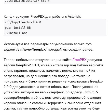
Конфигурируем FreePBX для работы с Asterisk:
cd /tmp/freepbx-2.9.0

pear install DB

Используем все параметры по умолчанию только путь
задаем
/var/www/freepbx/
, который мы создали ранее.
Теперь небольшое отступление, на сайте
FreePBX
доступна
версия freepbx-2.10.0, но ее инсталятор под Debian вел себя
очень странно, пришлось наложить несколько патчей из
багрепортов, но дальнейшее его поведение также не
понравилось и было принято решение использовать freepbx-
2.9.0 для установки, а потом обновиться. После успешной
установки заходим на веб интерфейс по адресу _http://IP-
сервера/freepbx и обновляем систему, процесс обновления
хорошо описан в самом интерфейсе и вынесена отдельная
ссылка, так что подробно останавливаться на этом не буду,