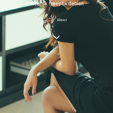
asterisk freepbx debian
Alexcr