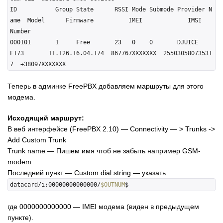
ID           Group State      RSSI Mode Submode Provider N
ame  Model      Firmware          IMEI             IMSI             
Number        

000101       1     Free       23   0    0       DJUICE         
E173       11.126.16.04.174  867767ХХХХХХХ  25503058073531
Теперь в админке FreePBX добавляем маршруты для этого
модема.
Исходящий маршрут:
В веб интерфейсе (FreePBX 2.10) — Connectivity — > Trunks ->
Add Custom Trunk
Trunk name — Пишем имя чтоб не забыть например GSM-
modem
Последний пункт — Custom dial string — указать
datacard/i:00000000000000/
$OUTNUM
где 0000000000000 — IMEI модема (виден в предыдущем
пункте).