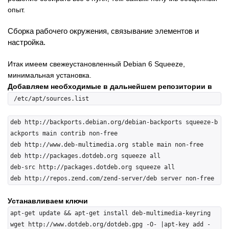
опыт.
Сборка рабочего окружения, связывание элементов и
настройка.
Итак имеем свежеустановленный Debian 6 Squeeze,
минимальная установка.
Добавляем необходимые в дальнейшем репозитории в
deb http://backports.debian.org/debian-backports squeeze-b
ackports main contrib non-free

deb http://www.deb-multimedia.org stable main non-free

deb http://packages.dotdeb.org squeeze all

deb-src http://packages.dotdeb.org squeeze all

Устанавливаем ключи
apt-get update && apt-get install deb-multimedia-keyring

wget http://www.dotdeb.org/dotdeb.gpg -O- |apt-key add -
