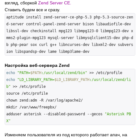
взгляд, сборкой
Zend Server CE.
Ставить будем все и сразу.
aptitude install zend-server-ce-php-5.3 php-5.3-source-zen
d-server control-panel-zend-server bison libaudiofile-dev 
libssl-dev checkinstall mpg123 libmpg123-0 libmpg123-dev x
mms2-plugin-mpg123 mysql-server libmysqlclient15-dev php-d
b php-pear sox curl g++ libncurses-dev libxml2-dev subvers
Настройка веб-сервера Zend
echo
"PATH=
$PATH
:/usr/local/zend/bin"
echo
"LD_LIBRARY_PATH=
$LD_LIBRARY_PATH
:/usr/local/zend/li
b"
 >> /etc/profile

source /etc/profile

chown zend:adm -R /var/log/apache2/

mkdir /var/www/freepbx/

adduser asterisk --disabled-password --gecos 
"Asterisk PB
X"
Изменяем пользователя из под которого работает апач, на