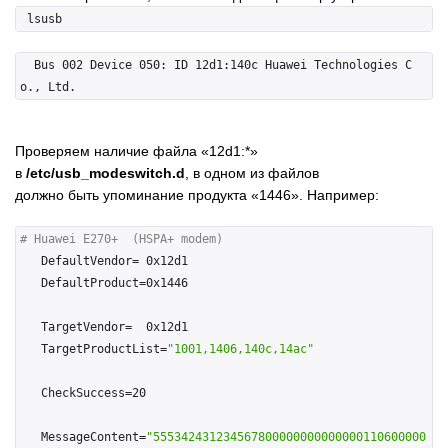
  Bus 002 Device 050: ID 12d1:140c Huawei Technologies C
Проверяем наличие файла «12d1:*»
в
/etc/usb_modeswitch.d
, в одном из файлов
должно быть упоминание продукта «1446». Например:
# Huawei E270+  (HSPA+ modem)
   DefaultVendor= 0x12d1

   DefaultProduct=0x1446

   TargetVendor=  0x12d1

   TargetProductList=
"1001,1406,140c,14ac"
   CheckSuccess=20

   MessageContent=
"555342431234567800000000000000110600000