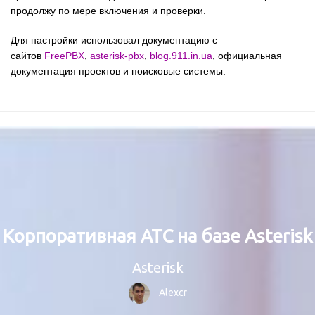
продолжу по мере включения и проверки.
Для настройки использовал документацию с
сайтов
FreePBX
,
asterisk-pbx
,
blog.911.in.ua
, официальная
документация проектов и поисковые системы.
Корпоративная АТС на базе Asterisk
Asterisk
Alexcr