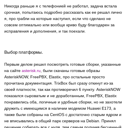
Никогда раньше я с телефонией не работал, задача встала
срочная, попытаюсь подробно рассказать как ее решал лично
я, про грабли на которые наступил, если что сделано не
совсем оптимально или вообще криво буду благодарен за
исправления и дополнения, и так поехали.
Выбор платформы.
Первым делом решил посмотреть готовые сборки, указанные
на сайте
asterisk.ru
, были скачаны готовые образы
AsteriskNOW, FreePBX, Elastix, про остальные просто
прочитана документация. TrixBox был сразу откинут из-за
своей платности, так как противоречил 6 пункту. AsteriskNOW
показался сыроватым и не доработанным, FreePBX, Elastix
понравились оба, логичные и удобные сборки, но не захотели
дружить с имеющимся в наличии модемом Huawei E173, а
также были собраны на CentOS с достаточно старым ядром и
не вписывались в общий парк серверов на Debian. Принял
решение собирать все с нуля, тем самым получив бесценный