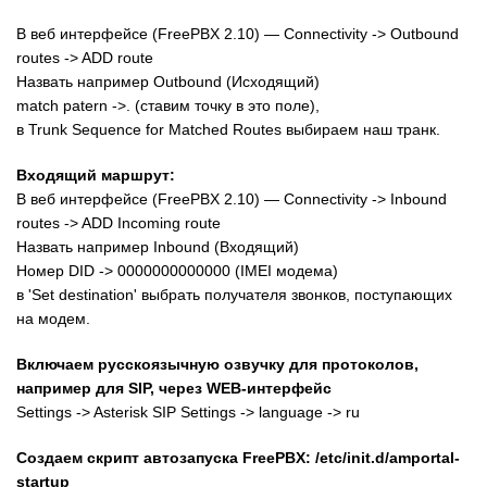
В веб интерфейсе (FreePBX 2.10) — Connectivity -> Outbound
routes -> ADD route
Назвать например Outbound (Исходящий)
match patern ->. (ставим точку в это поле),
в Trunk Sequence for Matched Routes выбираем наш транк.
Входящий маршрут:
В веб интерфейсе (FreePBX 2.10) — Connectivity -> Inbound
routes -> ADD Incoming route
Назвать например Inbound (Входящий)
Номер DID -> 0000000000000 (IMEI модема)
в 'Set destination' выбрать получателя звонков, поступающих
на модем.
Включаем русскоязычную озвучку для протоколов,
например для SIP, через WEB-интерфейс
Settings -> Asterisk SIP Settings -> language -> ru
Создаем скрипт автозапуска FreePBX: /etc/init.d/amportal-
startup