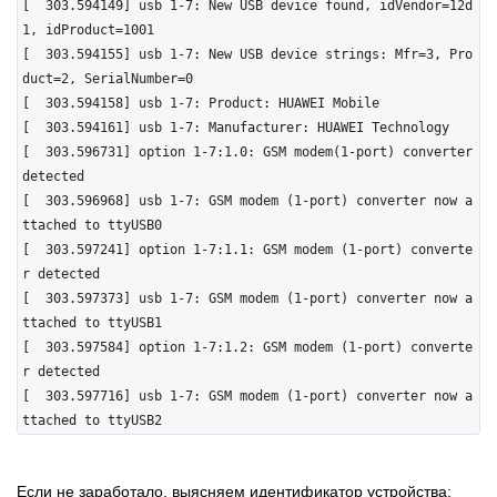
[  303.594149] usb 1-7: New USB device found, idVendor=12d
1, idProduct=1001

[  303.594155] usb 1-7: New USB device strings: Mfr=3, Pro
duct=2, SerialNumber=0

[  303.594158] usb 1-7: Product: HUAWEI Mobile

[  303.594161] usb 1-7: Manufacturer: HUAWEI Technology

[  303.596731] option 1-7:1.0: GSM modem(1-port) converter 
detected

[  303.596968] usb 1-7: GSM modem (1-port) converter now a
ttached to ttyUSB0

[  303.597241] option 1-7:1.1: GSM modem (1-port) converte
r detected

[  303.597373] usb 1-7: GSM modem (1-port) converter now a
ttached to ttyUSB1

[  303.597584] option 1-7:1.2: GSM modem (1-port) converte
r detected

[  303.597716] usb 1-7: GSM modem (1-port) converter now a
Если не заработало, выясняем идентификатор устройства: